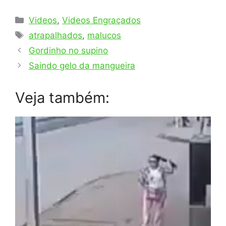
Categorias
Videos
,
Videos Engraçados
Tags
atrapalhados
,
malucos
Gordinho no supino
Saindo gelo da mangueira
Veja também: