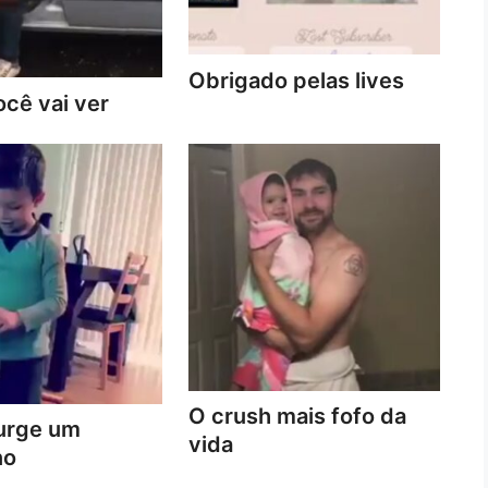
Obrigado pelas lives
cê vai ver
O crush mais fofo da
urge um
vida
no