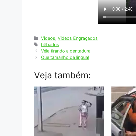
Categorias
Videos
,
Videos Engraçados
Tags
bêbados
Véia tirando a dentadura
Que tamanho de lingua!
Veja também: