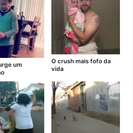
O crush mais fofo da
urge um
vida
no