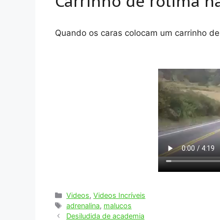
Carrinho de rolimã h
Quando os caras colocam um carrinho de 
Categorias
Videos
,
Videos Incríveis
Tags
adrenalina
,
malucos
Desiludida de academia