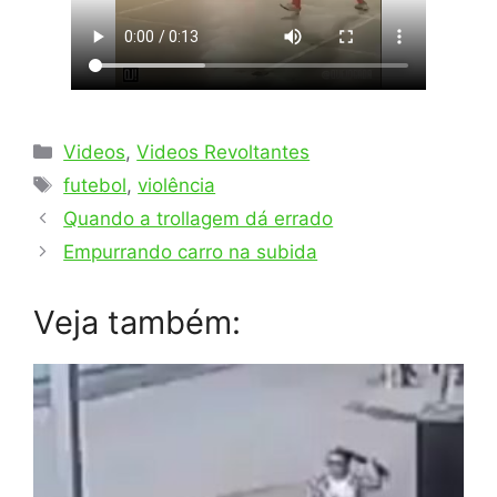
Categorias
Videos
,
Videos Revoltantes
Tags
futebol
,
violência
Quando a trollagem dá errado
Empurrando carro na subida
Veja também: