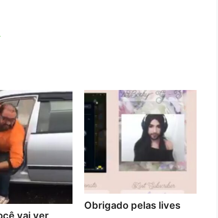
!
Obrigado pelas lives
cê vai ver