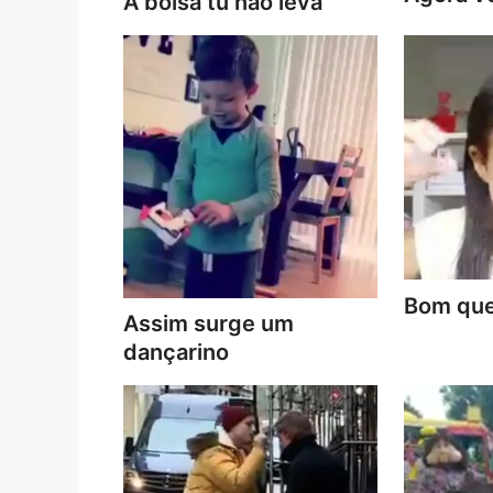
A bolsa tu não leva
Bom que
Assim surge um
dançarino