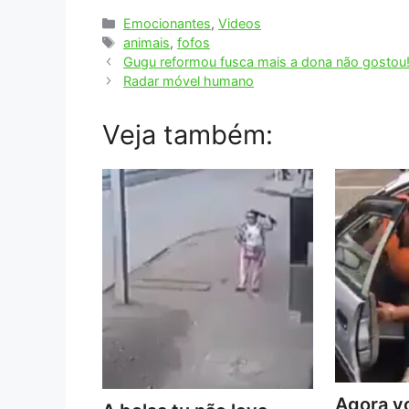
Categorias
Emocionantes
,
Videos
Tags
animais
,
fofos
Gugu reformou fusca mais a dona não gostou
Radar móvel humano
Veja também:
Agora vo