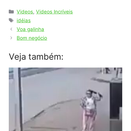
Categorias
Videos
,
Videos Incríveis
Tags
idéias
Voa galinha
Bom negócio
Veja também: