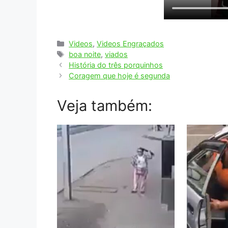
Categorias
Videos
,
Videos Engraçados
Tags
boa noite
,
viados
História do três porquinhos
Coragem que hoje é segunda
Veja também: