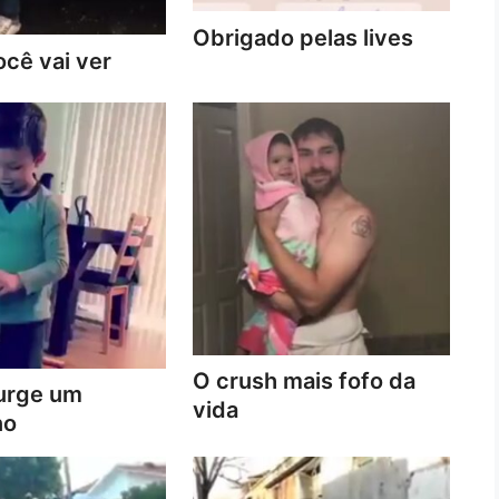
Obrigado pelas lives
cê vai ver
O crush mais fofo da
urge um
vida
no