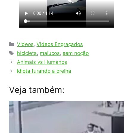
Categorias
Videos
,
Videos Engraçados
Tags
bicicleta
,
malucos
,
sem noção
Animais vs Humanos
Idiota furando a orelha
Veja também: