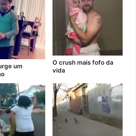
O crush mais fofo da
urge um
vida
no