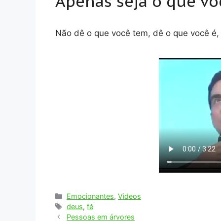
Apenas seja o que vo
Não dê o que você tem, dê o que você é
Categorias
Emocionantes
,
Videos
Tags
deus
,
fé
Pessoas em árvores