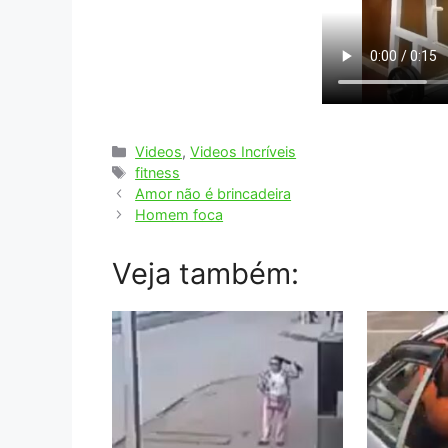
Categorias
Videos
,
Videos Incríveis
Tags
fitness
Amor não é brincadeira
Homem foca
Veja também: