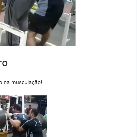
ro
ro na musculação!