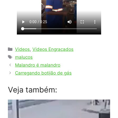
Categorias
Videos
,
Videos Engraçados
Tags
malucos
Malandro é malandro
Carregando botijão de gás
Veja também: