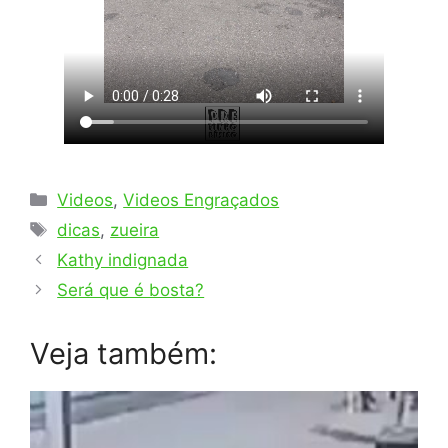
Categorias
Videos
,
Videos Engraçados
Tags
dicas
,
zueira
Kathy indignada
Será que é bosta?
Veja também: