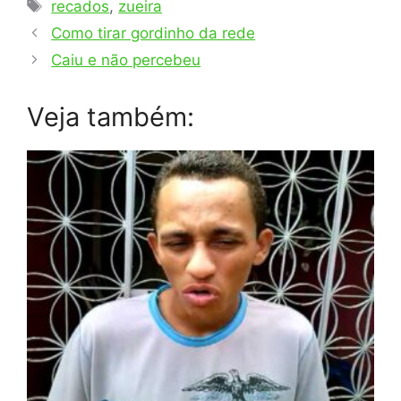
Tags
recados
,
zueira
Como tirar gordinho da rede
Caiu e não percebeu
Veja também: