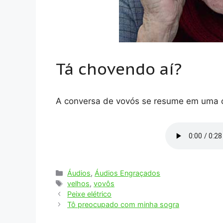
Tá chovendo aí?
A conversa de vovós se resume em uma c
Categorias
Áudios
,
Áudios Engraçados
Tags
velhos
,
vovôs
Peixe elétrico
Tô preocupado com minha sogra