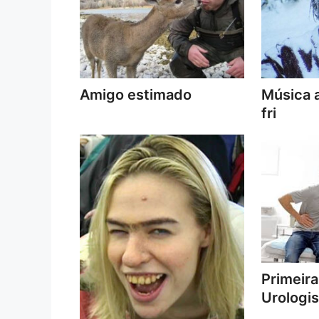
Amigo estimado
Música a
fri
Primeira
Urologis