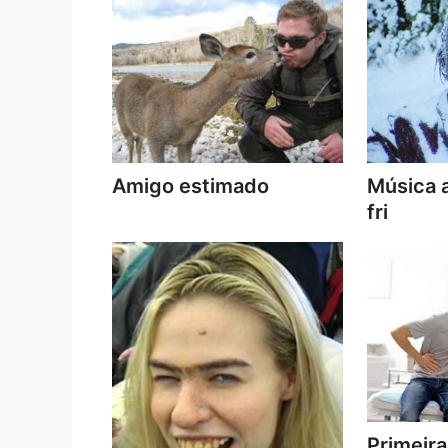
Amigo estimado
Música a
fri
Primeira