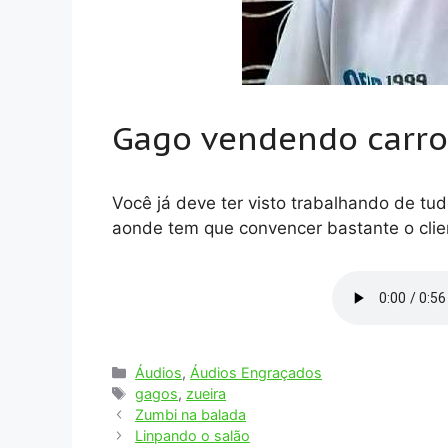
Gago vendendo carro
Você já deve ter visto trabalhando de tu
aonde tem que convencer bastante o clie
Categorias
Áudios
,
Áudios Engraçados
Tags
gagos
,
zueira
Zumbi na balada
Linpando o salão