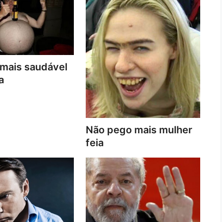
 mais saudável
a
Não pego mais mulher
feia