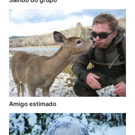
Saindo do grupo
Amigo estimado