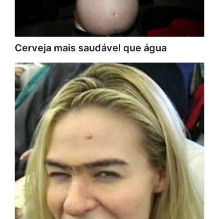
Cerveja mais saudável que água