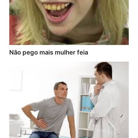
Não pego mais mulher feia