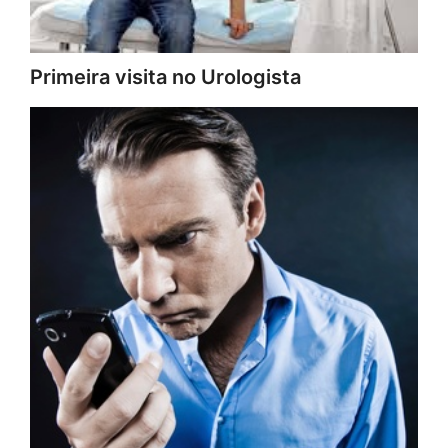
Primeira visita no Urologista